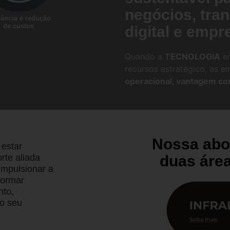
negócios, tra
iência e redução
de custos
digital e empre
Quando a
TECNOLOGIA
en
recursos estratégico, as 
operacional, vantagem com
Nossa abo
 estar
rte aliada
duas áre
impulsionar a
formar
nto,
ao seu