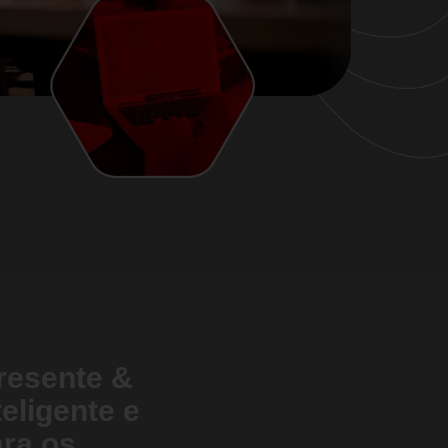
resente &
teligente e
ara os