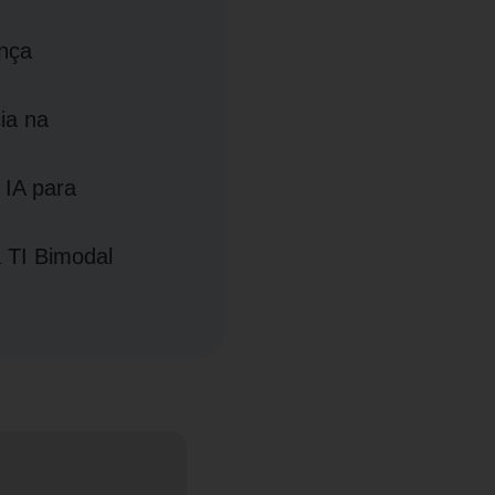
ança
ia na
 IA para
a TI Bimodal