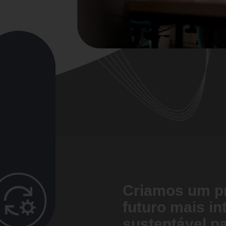
Criamos um p
futuro mais in
sustentável p