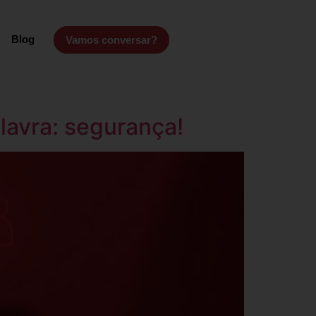
Blog
Vamos conversar?
lavra: segurança!