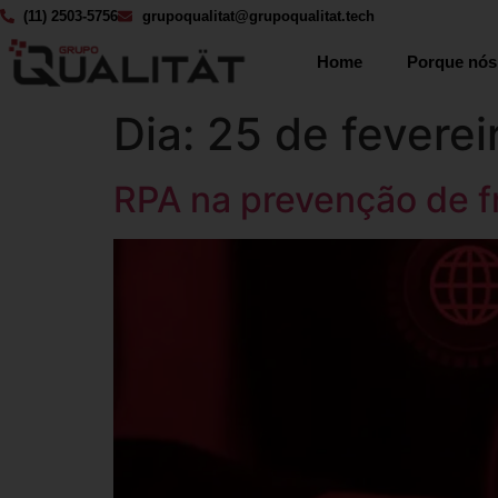
(11) 2503-5756
grupoqualitat@grupoqualitat.tech
Home
Porque nós
Dia:
25 de feverei
RPA na prevenção de f