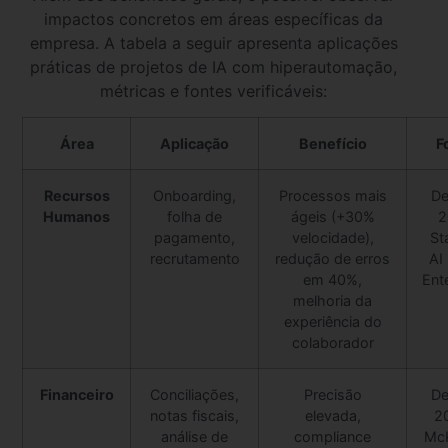
impactos concretos em áreas específicas da
empresa. A tabela a seguir apresenta aplicações
práticas de projetos de IA com hiperautomação,
métricas e fontes verificáveis:
Área
Aplicação
Benefício
F
Recursos
Onboarding,
Processos mais
De
Humanos
folha de
ágeis (+30%
2
pagamento,
velocidade),
St
recrutamento
redução de erros
AI 
em 40%,
Ent
melhoria da
experiência do
colaborador
Financeiro
Conciliações,
Precisão
De
notas fiscais,
elevada,
2
análise de
compliance
Mc