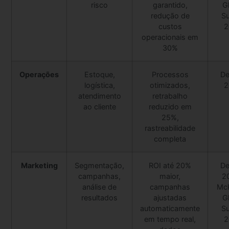
risco
garantido,
G
redução de
S
custos
2
operacionais em
30%
Operações
Estoque,
Processos
De
logística,
otimizados,
2
atendimento
retrabalho
ao cliente
reduzido em
25%,
rastreabilidade
completa
Marketing
Segmentação,
ROI até 20%
De
campanhas,
maior,
2
análise de
campanhas
Mc
resultados
ajustadas
G
automaticamente
S
em tempo real,
2