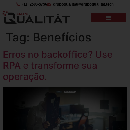
(11) 2503-5756
grupoqualitat@grupoqualitat.tech
Tag:
Benefícios
Erros no backoffice? Use
RPA e transforme sua
operação.